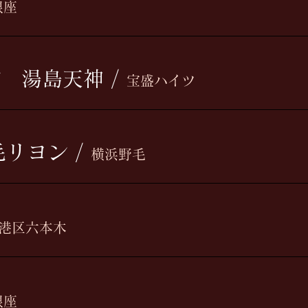
銀座
び 湯島天神
/
宝盛ハイツ
野毛リヨン
/
横浜野毛
港区六本木
銀座