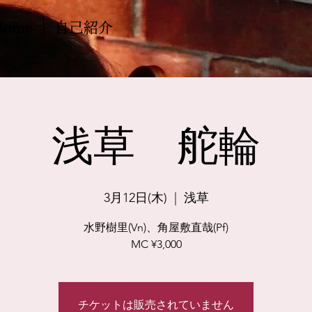
Home
自己紹介
浅草 舵輪
3月12日(木)
  |  
浅草
水野樹里(Vn)、角屋敷直哉(Pf)
MC ¥3,000
チケットは販売されていません