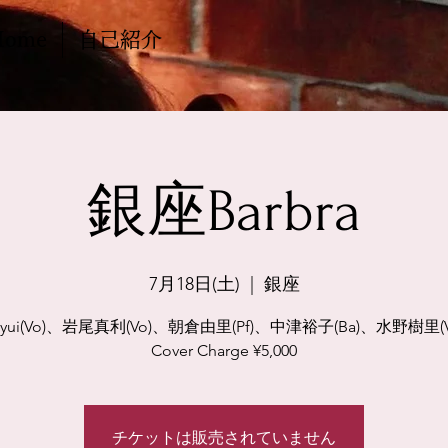
Home
自己紹介
銀座Barbra
7月18日(土)
  |  
銀座
iyui(Vo)、岩尾真利(Vo)、朝倉由里(Pf)、中津裕子(Ba)、水野樹里(V
Cover Charge ¥5,000
チケットは販売されていません