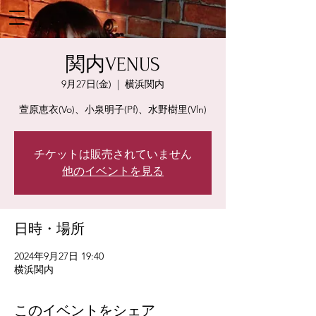
関内VENUS
9月27日(金)
  |  
横浜関内
萱原恵衣(Vo)、小泉明子(Pf)、水野樹里(Vln)
チケットは販売されていません
他のイベントを見る
日時・場所
2024年9月27日 19:40
横浜関内
このイベントをシェア