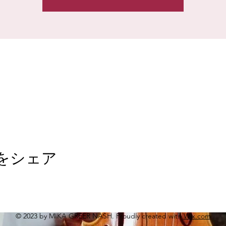
をシェア
© 2023 by MIKA GREER NASH. Proudly created with
Wix.com