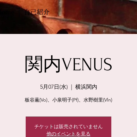
Home
自己紹介
関内VENUS
5月07日(水)
  |  
横浜関内
板谷薫(Vo)、小泉明子(Pf)、水野樹里(Vln)
チケットは販売されていません
他のイベントを見る