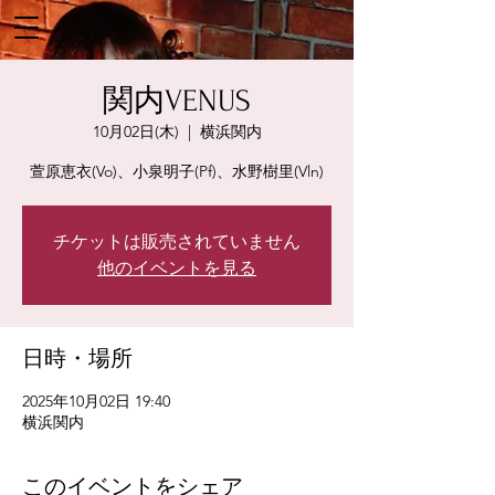
関内VENUS
10月02日(木)
  |  
横浜関内
萱原恵衣(Vo)、小泉明子(Pf)、水野樹里(Vln)
チケットは販売されていません
他のイベントを見る
日時・場所
2025年10月02日 19:40
横浜関内
このイベントをシェア