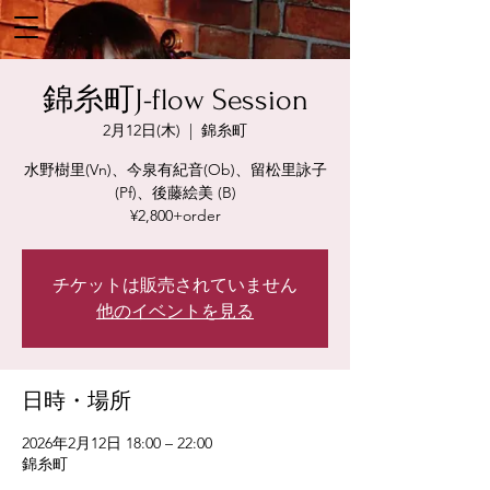
錦糸町J-flow Session
2月12日(木)
  |  
錦糸町
水野樹里(Vn)、今泉有紀音(Ob)、留松里詠子
(Pf)、後藤絵美 (B)
¥2,800+order
チケットは販売されていません
他のイベントを見る
日時・場所
2026年2月12日 18:00 – 22:00
錦糸町