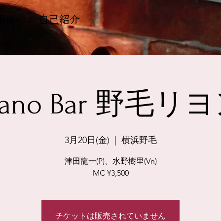
Home
自己紹介
iano Bar 野毛リ
3月20日(金)
  |  
横浜野毛
津田龍一(P)、水野樹里(Vn)
MC ¥3,500
チケットは販売されていません