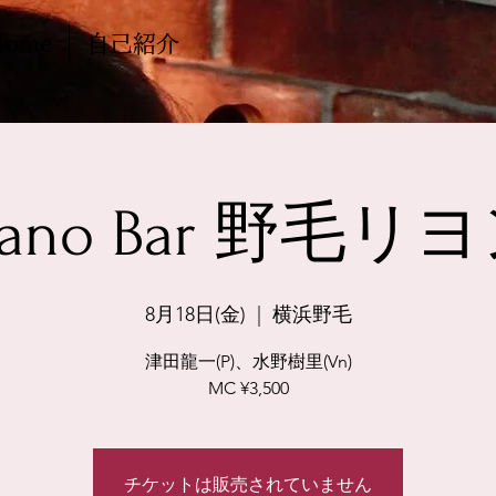
Home
自己紹介
iano Bar 野毛リ
8月18日(金)
  |  
横浜野毛
津田龍一(P)、水野樹里(Vn)
MC ¥3,500
チケットは販売されていません