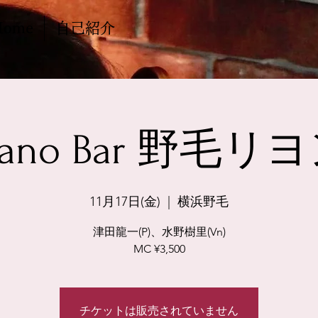
Home
自己紹介
iano Bar 野毛リ
11月17日(金)
  |  
横浜野毛
津田龍一(P)、水野樹里(Vn)
MC ¥3,500
チケットは販売されていません