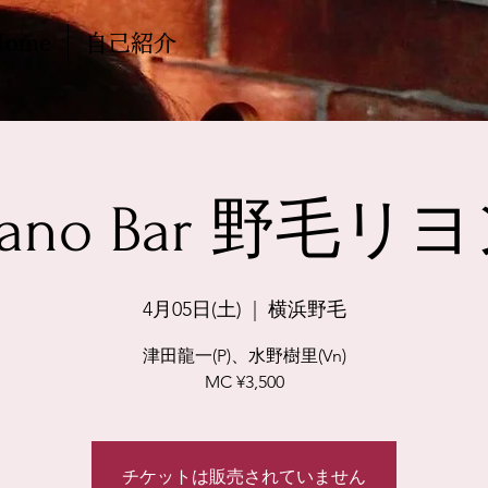
Home
自己紹介
iano Bar 野毛リ
4月05日(土)
  |  
横浜野毛
津田龍一(P)、水野樹里(Vn)
MC ¥3,500
チケットは販売されていません