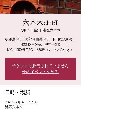
六本木clubT
7月07日(金)
  |  
港区六本木
板谷薫(Vo)、岡部真由美(Vo)、下田雄人(Gt)、
水野樹里(Vn)、柳隼一(Pf)
MC 4,950円 TSC 1,650円＜おつまみ付き＞
チケットは販売されていません
他のイベントを見る
日時・場所
2023年7月07日 19:30
港区六本木