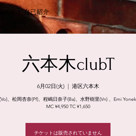
Home
自己紹介
六本木clubT
6月02日(火)
  |  
港区六本木
Vo)、松岡杏奈(Pf)、程嶋日奈子(Ba)、水野樹里(Vn) 、Emi Yoneku
MC ¥4,950 TC ¥1,650
チケットは販売されていません